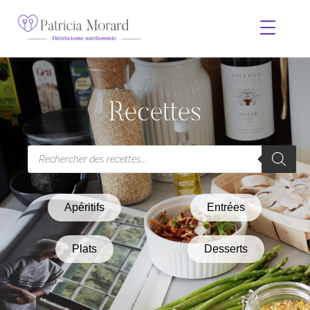
Recettes
Apéritifs
Entrées
Plats
Desserts