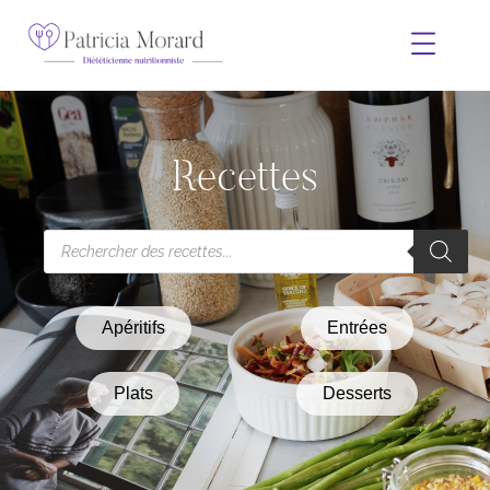
Recettes
Apéritifs
Entrées
Plats
Desserts