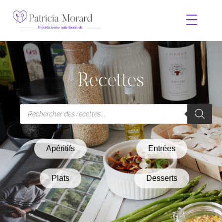
Recettes
Apéritifs
Entrées
Plats
Desserts