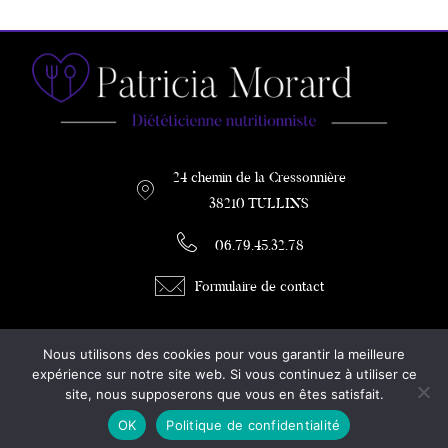
24 chemin de la Cressonnière
38210 TULLINS
06.79.45.32.78
Formulaire de contact
PATRICIA MORARD
Nous utilisons des cookies pour vous garantir la meilleure
DIETETICIENNE / COACH MINCEUR
expérience sur notre site web. Si vous continuez à utiliser ce
site, nous supposerons que vous en êtes satisfait.
Diététicienne à Tullins
OK
Politique de confidentialité
Mentions légales
Plan du site