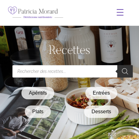
Recettes
Apéritifs
Entrées
Plats
Desserts