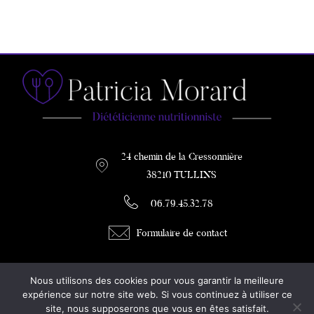
24 chemin de la Cressonnière
38210 TULLINS
06.79.45.32.78
Formulaire de contact
PATRICIA MORARD
Nous utilisons des cookies pour vous garantir la meilleure
DIETETICIENNE / COACH MINCEUR
expérience sur notre site web. Si vous continuez à utiliser ce
site, nous supposerons que vous en êtes satisfait.
Diététicienne à Tullins