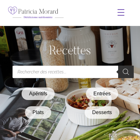
Recettes
Apéritifs
Entrées
Plats
Desserts