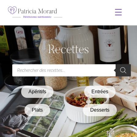
Recettes
Apéritifs
Entrées
Plats
Desserts