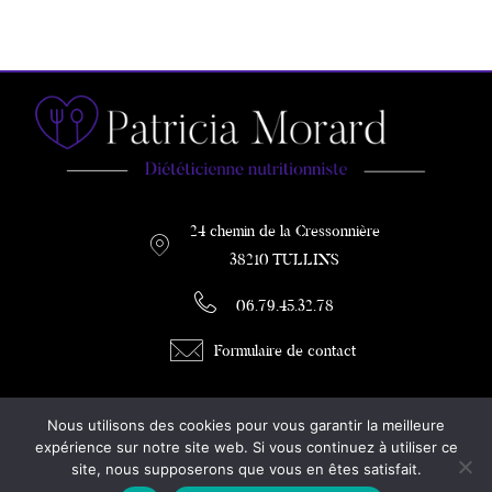
24 chemin de la Cressonnière
38210 TULLINS
06.79.45.32.78
Formulaire de contact
PATRICIA MORARD
Nous utilisons des cookies pour vous garantir la meilleure
DIETETICIENNE / COACH MINCEUR
expérience sur notre site web. Si vous continuez à utiliser ce
site, nous supposerons que vous en êtes satisfait.
Diététicienne à Tullins