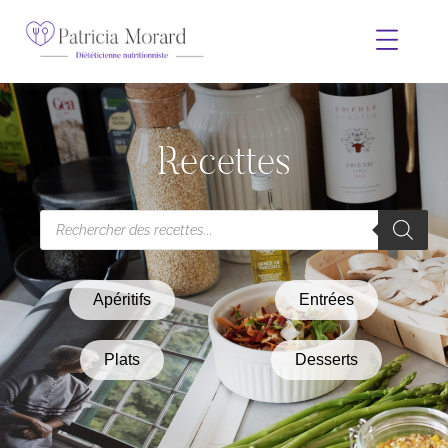
Recettes
Apéritifs
Entrées
Plats
Desserts