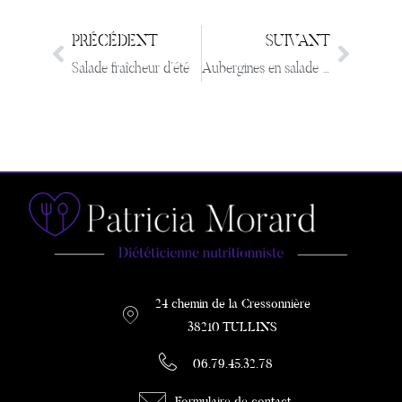
PRÉCÉDENT
SUIVANT
Salade fraîcheur d’été
Aubergines en salade œufs mollet et viande des grisons
24 chemin de la Cressonnière
38210 TULLINS
06.79.45.32.78
Formulaire de contact