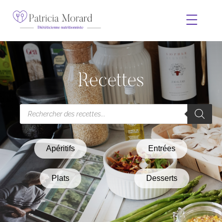
Recettes
Apéritifs
Entrées
Plats
Desserts