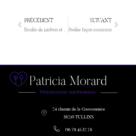
PRÉCÉDENT
SUIVANT
Roulés de jambon et poulet à la Mexicaine
Poêlée façon couscous
24 chemin de la Cressonnière
38210 TULLINS
06.79.45.32.78