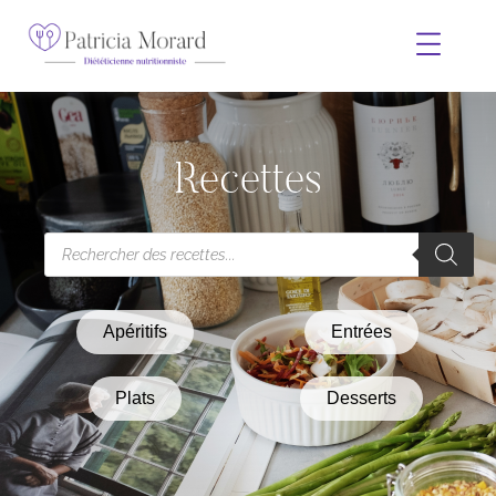
Recettes
Apéritifs
Entrées
Plats
Desserts