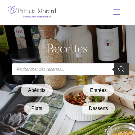
Recettes
Apéritifs
Entrées
Plats
Desserts