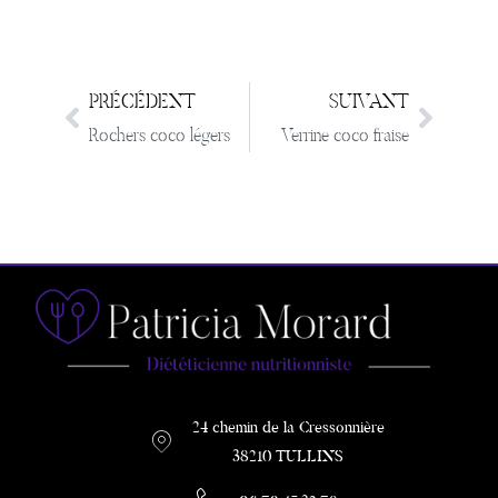
PRÉCÉDENT
SUIVANT
Rochers coco légers
Verrine coco fraise
24 chemin de la Cressonnière
38210 TULLINS