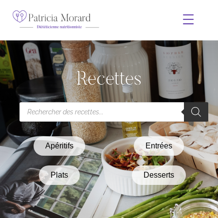
Recettes
Apéritifs
Entrées
Plats
Desserts