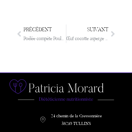
PRÉCÉDENT
SUIVANT
Poêlée compète Poulet, légumes, Ravioles et sésame
Œuf cocotte asperge Bacon et Parmesan
24 chemin de la Cressonnière
38210 TULLINS