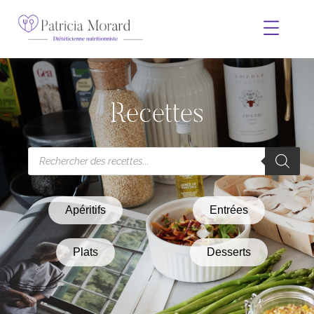
Recettes
Apéritifs
Entrées
Plats
Desserts