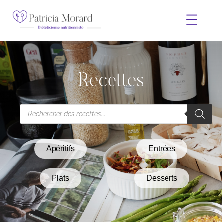
Recettes
Apéritifs
Entrées
Plats
Desserts