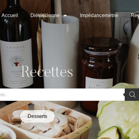
Accueil
Diététicienne
Impédancemétrie
Rec
Recettes
Desserts