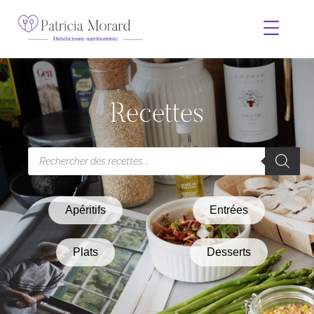
Recettes
Apéritifs
Entrées
Plats
Desserts