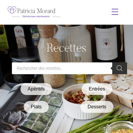
Recettes
Apéritifs
Entrées
Plats
Desserts