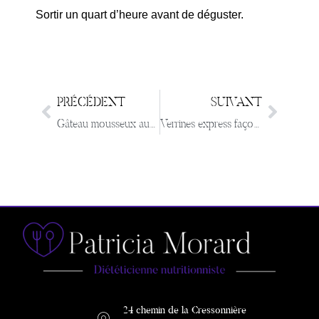
Sortir un quart d’heure avant de déguster.
PRÉCÉDENT
SUIVANT
Gâteau mousseux aux pommes
Verrines express façon Marron Suisse
24 chemin de la Cressonnière