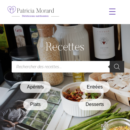
Recettes
Apéritifs
Entrées
Plats
Desserts