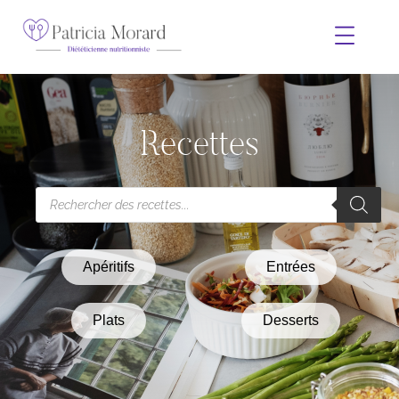
Recettes
Apéritifs
Entrées
Plats
Desserts