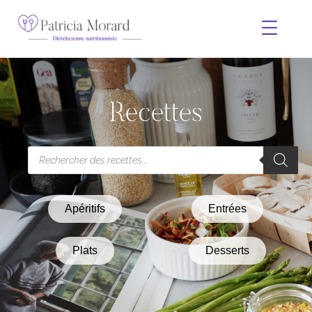
Recettes
Apéritifs
Entrées
Plats
Desserts