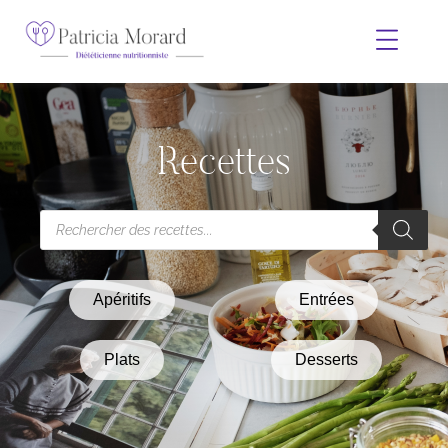
Recettes
Apéritifs
Entrées
Plats
Desserts