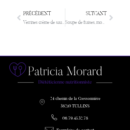
PRÉCÉDENT
SUIVANT
Verrines crème de saumon et endives et pommes
Soupe de fraises, mousse de lait à la menthe
24 chemin de la Cressonnière
38210 TULLINS
06.79.45.32.78