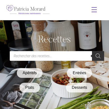
Recettes
Apéritifs
Entrées
Plats
Desserts