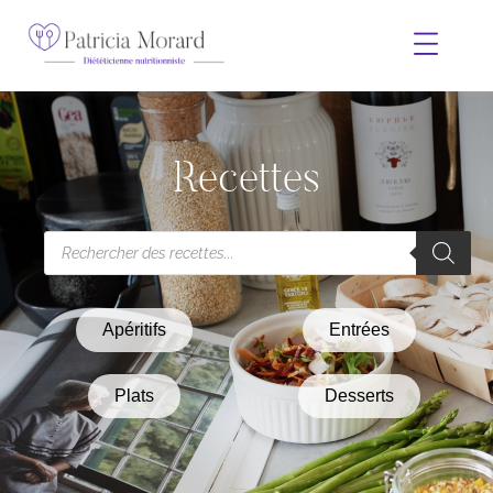
Recettes
Apéritifs
Entrées
Plats
Desserts