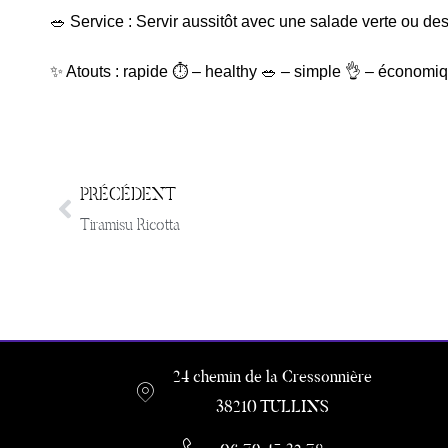
🥗 Service : Servir aussitôt avec une salade verte ou des
✨ Atouts : rapide ⏱️ – healthy 🥗 – simple 👌 – économi
PRÉCÉDENT
Tiramisu Ricotta
24 chemin de la Cressonnière
38210 TULLINS