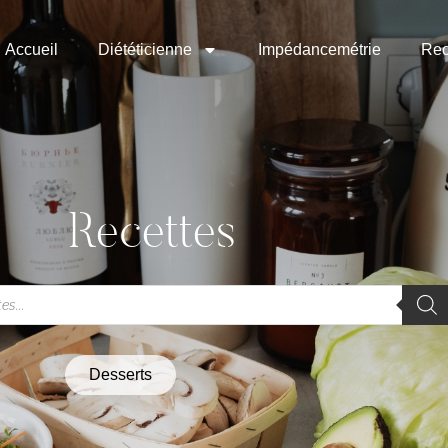
Accueil
Diététicienne
Impédancemétrie
Rec
Recettes
Desserts