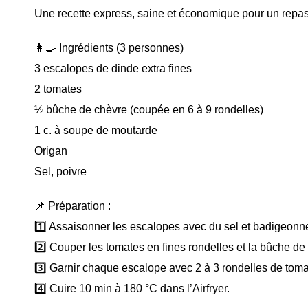
Une recette express, saine et économique pour un repa
👩‍🍳 Ingrédients (3 personnes)
3 escalopes de dinde extra fines
2 tomates
½ bûche de chèvre (coupée en 6 à 9 rondelles)
1 c. à soupe de moutarde
Origan
Sel, poivre
📌 Préparation :
1️⃣ Assaisonner les escalopes avec du sel et badigeonn
2️⃣ Couper les tomates en fines rondelles et la bûche de
3️⃣ Garnir chaque escalope avec 2 à 3 rondelles de tomat
4️⃣ Cuire 10 min à 180 °C dans l’Airfryer.