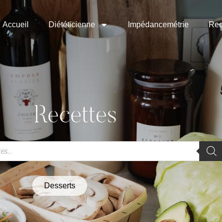
Accueil
Diététicienne
Impédancemétrie
Rec
Recettes
Desserts