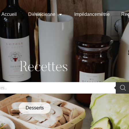
Accueil
Diététicienne
Impédancemétrie
Rec
Recettes
Desserts