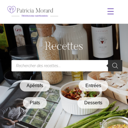
Recettes
Apéritifs
Entrées
Plats
Desserts