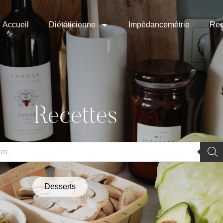
Accueil
Diététicienne
Impédancemétrie
Rec
Recettes
Desserts