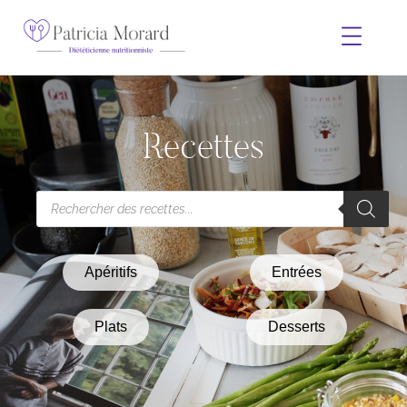
Recettes
Apéritifs
Entrées
Plats
Desserts