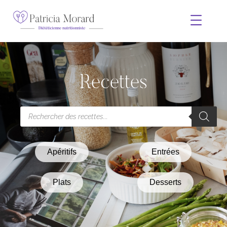
Recettes
Apéritifs
Entrées
Plats
Desserts